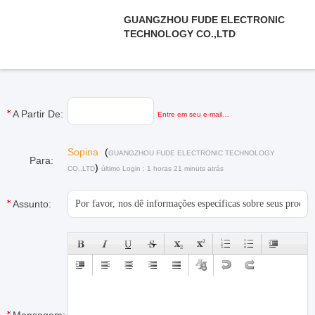
GUANGZHOU FUDE ELECTRONIC
TECHNOLOGY CO.,LTD
A Partir De:
Entre em seu e-mail…
Sopina
(
GUANGZHOU FUDE ELECTRONIC TECHNOLOGY
Para:
)
CO.,LTD
último Login : 1 horas 21 minuts atrás
Assunto: