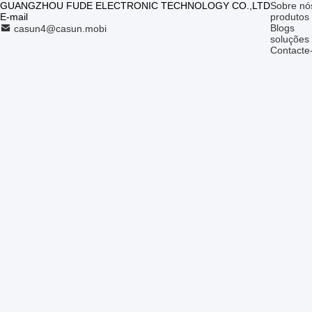
GUANGZHOU FUDE ELECTRONIC TECHNOLOGY CO.,LTD
Sobre nó
E-mail
produtos
Blogs
casun4@casun.mobi
soluções
Contacte