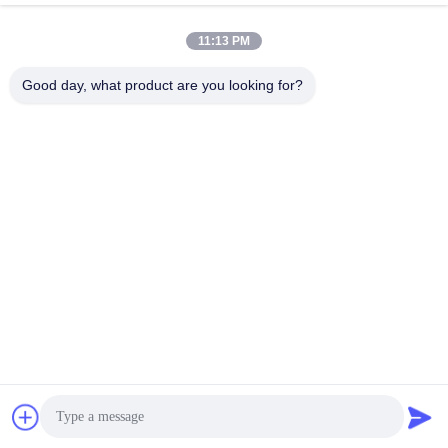
Endereço da empresa
11:13 PM
NO.61 Zona Industrial Pingxi, cidade de Huashan, distrito de
Huadu, Guangzhou, 510880,China
Good day, what product are you looking for?
Endereço da fábrica
NO.61 Zona Industrial Pingxi, cidade de Huashan, distrito de
Huadu, Guangzhou, 510880,China
Telefone
86-13539447986
Boa qualidade de China motor de passo híbrido Fornecedor. ©
de Copyright 2023-2026 GUANGZHOU FUDE ELECTRONIC
TECHNOLOGY CO.,LTD . Todos os direitos reservados.
Política de privacidade
|
Mapa do Site