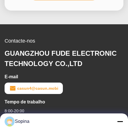
Contacte-nos
GUANGZHOU FUDE ELECTRONIC
TECHNOLOGY CO.,LTD
E-mail
casun4@casun.mobi
Tempo de trabalho
8:00-20:00
Sopina
O nosso endereço