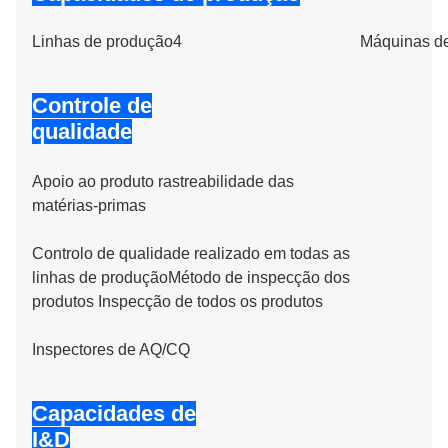
Linhas de produção
4
Máquinas d
Controle de
qualidade
Apoio ao produto rastreabilidade das
matérias-primas
Controlo de qualidade realizado em todas as
linhas de produção
Método de inspecção dos
produtos Inspecção de todos os produtos
Inspectores de AQ/CQ
Capacidades de
I&D