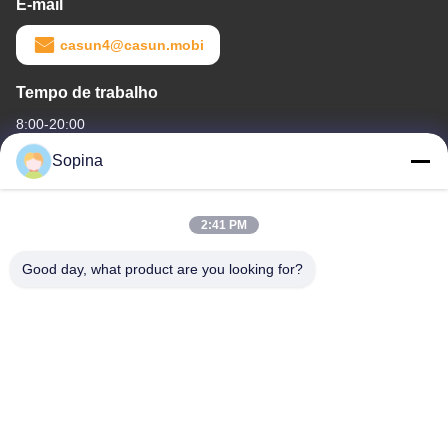
E-mail
casun4@casun.mobi
Tempo de trabalho
8:00-20:00
Sopina
O nosso endereço
Endereço da empresa
2:41 PM
NO.61 Zona Industrial Pingxi, cidade de Huashan, distrito de
Huadu, Guangzhou, 510880,China
Good day, what product are you looking for?
Endereço da fábrica
NO.61 Zona Industrial Pingxi, cidade de Huashan, distrito de
Huadu, Guangzhou, 510880,China
Telefone
86-13539447986