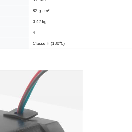
82 g-cm²
0.42 kg
4
Classe H (180℃)