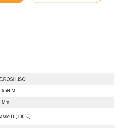
E,ROSH,ISO
90mN.m
8 Mm
lasse H (180℃)