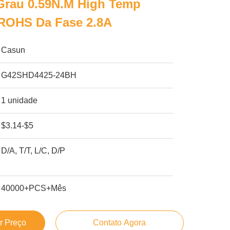
 Grau 0.59N.M High Temp
 ROHS Da Fase 2.8A
Casun
G42SHD4425-24BH
1 unidade
$3.14-$5
D/A, T/T, L/C, D/P
40000+PCS+Mês
r Preço
Contato Agora