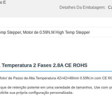
o E 
Detalhes Da Embalagem:
C
emp Stepper
, 
Motor de 0.59N.M High Temp Stepper
ta Temperatura 2 Fases 2.8A CE ROHS
Motor de Passo de Alta Temperatura 42×42×48mm 0.59N.m com CE 
rque de retenção potente em uma variedade de tamanhos. Use com um 
licite sua própria configuração personalizada.