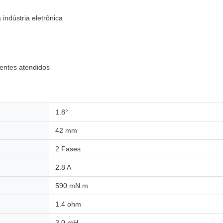
indústria eletrônica
entes atendidos
1.8°
42 mm
2 Fases
2.8 A
590 mN.m
1.4 ohm
3.0 mH