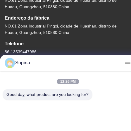
NO.61 Zona Industrial Pingxi, cidade de Huashan, distrito de
Huadu, Guangzhou, 510880,China
Endereço da fábrica
NO.61 Zona Industrial Pingxi, cidade de Huashan, distrito de
Huadu, Guangzhou, 510880,China
Telefone
86-13539447986
Sopina
12:26 PM
Boa qualidade de China motor de passo híbrido Fornecedor. ©
de Copyright 2023-2026 GUANGZHOU FUDE ELECTRONIC
Good day, what product are you looking for?
TECHNOLOGY CO.,LTD . Todos os direitos reservados.
Política de privacidade
|
Mapa do Site