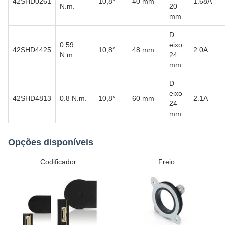
42SHD0261
10,8°
40 mm
1.68A
N.m.
20
mm
D
0.59
eixo
42SHD4425
10,8°
48 mm
2.0A
N.m.
24
mm
D
eixo
42SHD4813
0.8 N.m.
10,8°
60 mm
2.1A
24
mm
Opções disponíveis
Codificador
Freio