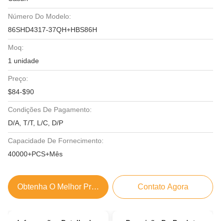
Número Do Modelo:
86SHD4317-37QH+HBS86H
Moq:
1 unidade
Preço:
$84-$90
Condições De Pagamento:
D/A, T/T, L/C, D/P
Capacidade De Fornecimento:
40000+PCS+Mês
Obtenha O Melhor Preço
Contato Agora