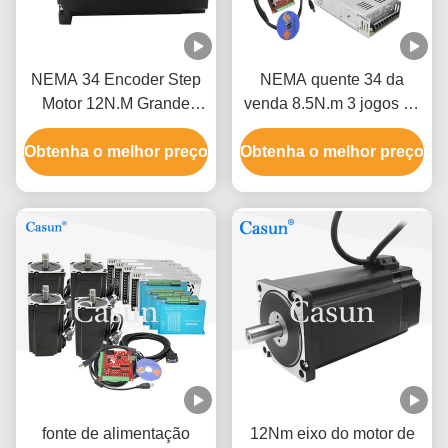
NEMA 34 Encoder Step
NEMA quente 34 da
Motor 12N.M Grande
venda 8.5N.m 3 jogos do
Torque de Segurança
motor deslizante de laço
Obtenha o melhor preço
Motor Stepper de Loop
Obtenha o melhor preço
fechado da linha central
Fechado Para CNC
com o codificador
magnético para máquinas
do CNC
fonte de alimentação
12Nm eixo do motor de