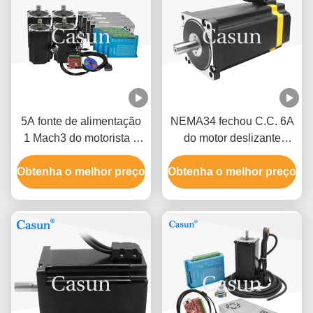
5A fonte de alimentação
NEMA34 fechou C.C. 6A
1 Mach3 do motorista 4
do motor deslizante
do motor 4 do jogo 4 do
86X86mm 8.5Nm 3.24V
Obtenha o melhor preço
motor deslizante de laço
Obtenha o melhor preço
de laço para o CNC
fechado do NEMA 34