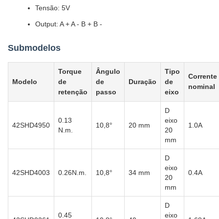
Tensão: 5V
Output: A + A - B + B -
Submodelos
Torque
Ângulo
Tipo
Corrente
Modelo
de
de
Duração
de
nominal
retenção
passo
eixo
D
0.13
eixo
42SHD4950
10,8°
20 mm
1.0A
N.m.
20
mm
D
eixo
42SHD4003
0.26N.m.
10,8°
34 mm
0.4A
20
mm
D
0.45
eixo