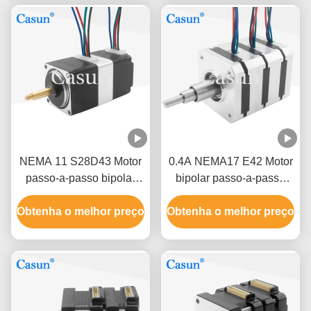
NEMA 11 S28D43 Motor
0.4A NEMA17 E42 Motor
passo-a-passo bipolar
bipolar passo-a-passo
sério 55mN.M 80mN.M
sério para equipamentos
Obtenha o melhor preço
Para indústria médica
Obtenha o melhor preço
de automação