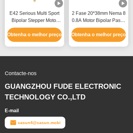
E42 Serious Multi Sport
2 Fase 20*38mm Nema 8
Bipolar Stepper Motor
0.8A Motor Bipolar Passo
NEMA 17 200mN.M para
a Passo Personalização
Obtenha o melhor preço
equipamentos de
Obtenha o melhor preço
Para Mini Luz Rotativa
automação
Contacte-nos
GUANGZHOU FUDE ELECTRONIC
TECHNOLOGY CO.,LTD
E-mail
casun4@casun.mobi