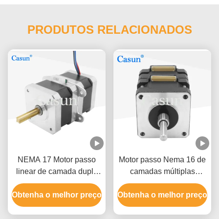
PRODUTOS RELACIONADOS
NEMA 17 Motor passo
Motor passo Nema 16 de
linear de camada dupla
camadas múltiplas
de 12 V com
39*40mm 12V para
Obtenha o melhor preço
posicionamento de
Obtenha o melhor preço
dispositivos médicos
precisão
Certificações CE