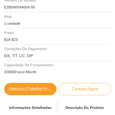
Número Do Modelo:
E39D40044004-05
Moq:
1 unidade
Preço:
$18-$23
Condições De Pagamento:
D/A, T/T, L/C, D/P
Capacidade De Fornecimento:
100000+pcs+Month
Obtenha O Melhor Preço
Contato Agora
Informações Detalhadas
Descrição Do Produto