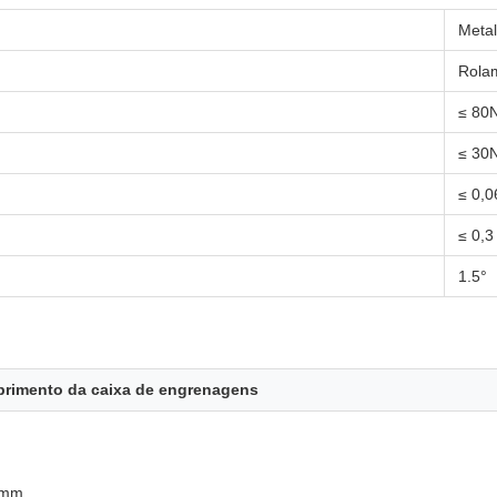
Metal
Rolam
≤ 80
≤ 30
≤ 0,
≤ 0,
1.5°
rimento da caixa de engrenagens
 mm