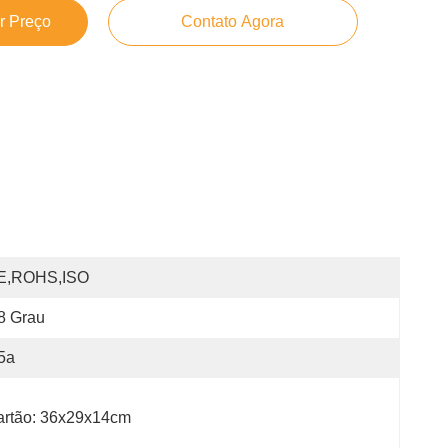
r Preço
Contato Agora
E,ROHS,ISO
8 Grau
5a
artão: 36x29x14cm