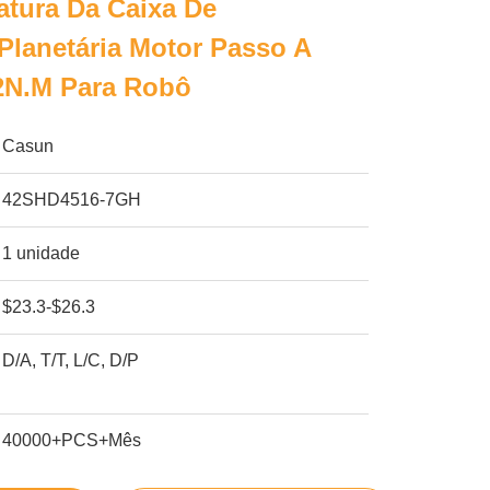
tura Da Caixa De
lanetária Motor Passo A
.2N.M Para Robô
Casun
42SHD4516-7GH
1 unidade
$23.3-$26.3
D/A, T/T, L/C, D/P
40000+PCS+Mês