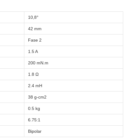
10,8°
42 mm
Fase 2
1.5 A
200 mN.m
1.8 Ω
2.4 mH
38 g-cm2
0.5 kg
6.75:1
Bipolar