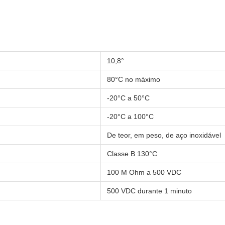
10,8°
80°C no máximo
-20°C a 50°C
-20°C a 100°C
De teor, em peso, de aço inoxidável
Classe B 130°C
100 M Ohm a 500 VDC
500 VDC durante 1 minuto