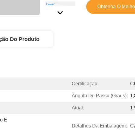
Obtenha O Melho
ção Do Produto
Certificação:
C
Ângulo Do Passo (graus):
1,
Atual:
1.
o E 
Detalhes Da Embalagem:
C