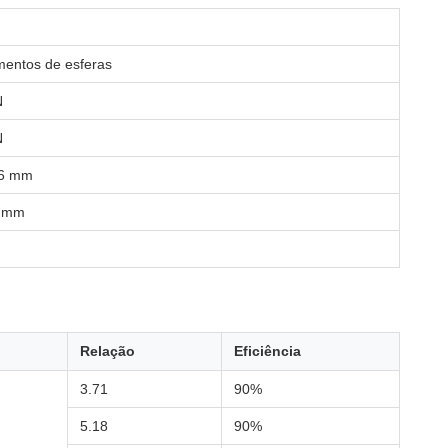
entos de esferas
N
N
06 mm
3 mm
Relação
Eficiência
3.71
90%
5.18
90%