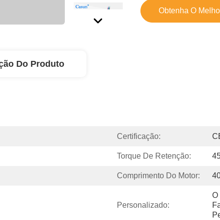
Obtenha O Melho
ção Do Produto
Certificação:
C
Torque De Retenção:
4
Comprimento Do Motor:
4
O 
Personalizado:
Fa
Pe