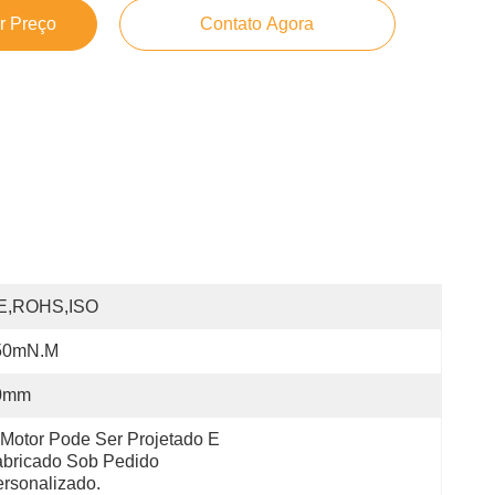
r Preço
Contato Agora
E,ROHS,ISO
50mN.m
0mm
Motor Pode Ser Projetado E 
bricado Sob Pedido 
rsonalizado.