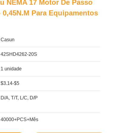
rau NEMA 17 Motor De Passo
o 0,45N.M Para Equipamentos
Casun
42SHD4262-20S
1 unidade
$3.14-$5
D/A, T/T, L/C, D/P
40000+PCS+Mês