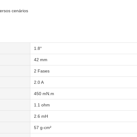
ersos cenários
1.8°
42 mm
2 Fases
2.0 A
450 mN.m
1.1 ohm
2.6 mH
57 g-cm²