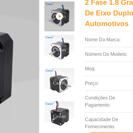
2 Fase 1.8 G
De Eixo Dupl
Automotivos
Nome Da Marca:
Número Do Modelo:
Moq:
Preço:
Condições De
Pagamento:
Capacidade De
Fornecimento: