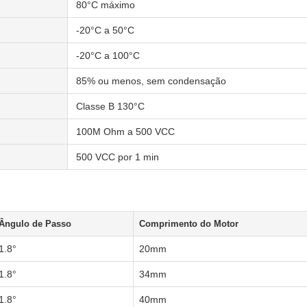
80°C máximo
-20°C a 50°C
-20°C a 100°C
85% ou menos, sem condensação
Classe B 130°C
100M Ohm a 500 VCC
500 VCC por 1 min
Ângulo de Passo
Comprimento do Motor
1.8°
20mm
1.8°
34mm
1.8°
40mm