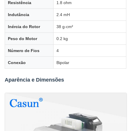
Resistência
1.8 ohm
Indutância
2.4 mH
Inércia do Rotor
38 g-cm²
Peso do Motor
0.2 kg
Número de Fios
4
Conexão
Bipolar
Aparência e Dimensões