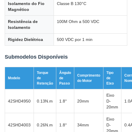
Isolamento do Fio
Classe B 130°C
Magnético
Resistência de
100M Ohm a 500 VDC
Isolamento
Rigidez Dielétrica
500 VDC por 1 min
Submodelos Disponíveis
Torque
Ângulo
Tipo
Comprimento
Corr
Modelo
de
de
de
do Motor
Nom
Retenção
Passo
Eixo
Eixo
42SHD4950
0.13N.m
1.8°
20mm
D-
1.0
20mm
Eixo
42SHD4003
0.26N.m
1.8°
34mm
D-
0.4
20mm