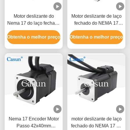
Motor deslizante do
Motor deslizante de laço
Nema 17 do laço fechado
fechado do NEMA 17
de Casun 1.5A com
com codificador
Obtenha o melhor preço
codificador 860mN.M
Obtenha o melhor preço
42x42x38mm 380m.N
1.5A para o grupo do
CNC
Nema 17 Encoder Motor
motor deslizante de laço
Passo 42x40mm
fechado do NEMA 17 de