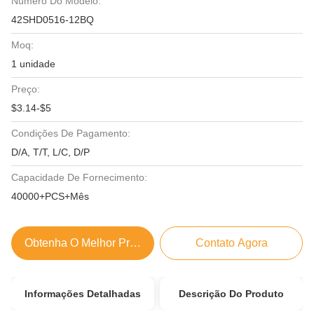
Número Do Modelo:
42SHD0516-12BQ
Moq:
1 unidade
Preço:
$3.14-$5
Condições De Pagamento:
D/A, T/T, L/C, D/P
Capacidade De Fornecimento:
40000+PCS+Mês
Obtenha O Melhor Preço
Contato Agora
Informações Detalhadas
Descrição Do Produto