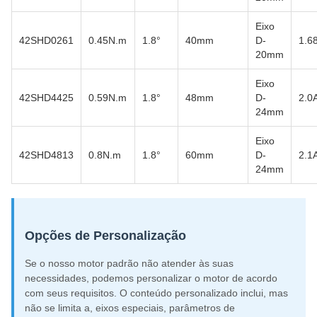
Eixo
42SHD0261
0.45N.m
1.8°
40mm
D-
1.6
20mm
Eixo
42SHD4425
0.59N.m
1.8°
48mm
D-
2.0
24mm
Eixo
42SHD4813
0.8N.m
1.8°
60mm
D-
2.1
24mm
Opções de Personalização
Se o nosso motor padrão não atender às suas
necessidades, podemos personalizar o motor de acordo
com seus requisitos. O conteúdo personalizado inclui, mas
não se limita a, eixos especiais, parâmetros de