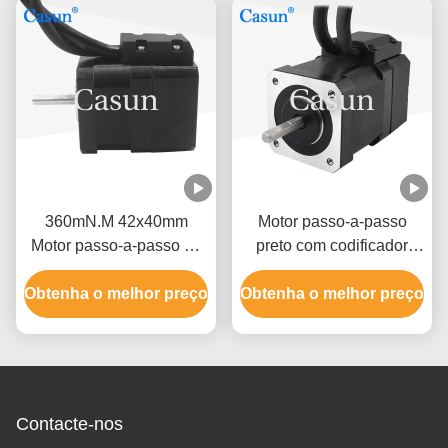
360mN.M 42x40mm
Motor passo-a-passo
Motor passo-a-passo de
preto com codificador
circuito fechado Nema 17
NEMA 17 340mN.M
Obtenha o melhor preço
Com 1000 Ppr Encoder
Obtenha o melhor preço
1000pps 4 fase motor
para equipamentos de
passo-a-passo
automação
Contacte-nos