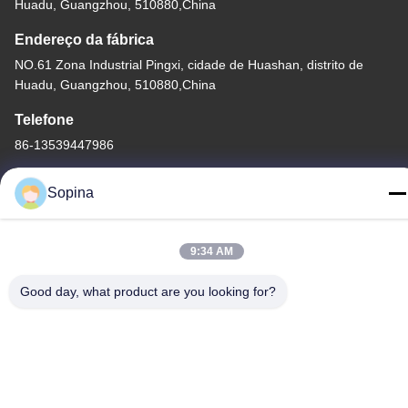
Huadu, Guangzhou, 510880,China
Endereço da fábrica
NO.61 Zona Industrial Pingxi, cidade de Huashan, distrito de
Huadu, Guangzhou, 510880,China
Telefone
86-13539447986
Sopina
9:34 AM
Boa qualidade de China motor de passo híbrido Fornecedor. ©
de Copyright 2023-2026 GUANGZHOU FUDE ELECTRONIC
Good day, what product are you looking for?
TECHNOLOGY CO.,LTD . Todos os direitos reservados.
Política de privacidade
|
Mapa do Site