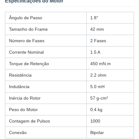
Especificações do Motor
Ângulo de Passo
1.8°
Tamanho do Frame
42 mm
Número de Fases
2 Fases
Corrente Nominal
1.5 A
Torque de Retenção
450 mN.m
Resistência
2.2 ohm
Indutância
5.0 mH
Inércia do Rotor
57 g-cm²
Peso do Motor
0.4 kg
Contagem de Pulsos
1000
Conexão
Bipolar