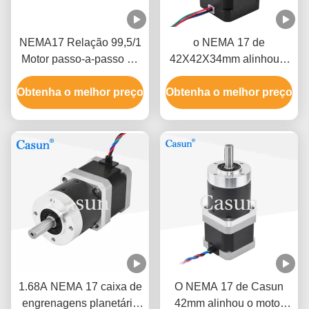
NEMA17 Relação 99,5/1
o NEMA 17 de
Motor passo-a-passo da
42X42X34mm alinhou o
caixa de engrenagens
motor deslizante uma
Obtenha o melhor preço
planetária 0,44mN.m
Obtenha o melhor preço
versão bipolar ou
Para braço de robô CNC
unipolar de 12 volts
1.68A NEMA 17 caixa de
O NEMA 17 de Casun
engrenagens planetária
42mm alinhou o motor