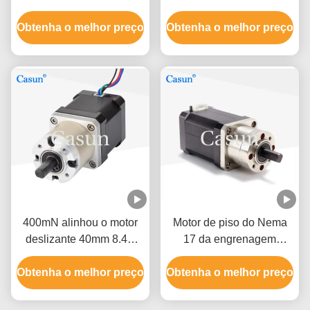
motor passo 10:1
deslizante unipolar e
Obtenha o melhor preço
17HS15-1684S-HG10
Obtenha o melhor preço
bipolar de motor
deslizante
400mN alinhou o motor
Motor de piso do Nema
deslizante 40mm 8.4V
17 da engrenagem
0.7A do Nema 17 do
planetária de Casun para
Obtenha o melhor preço
motor deslizante
Obtenha o melhor preço
a maquinaria de alimento