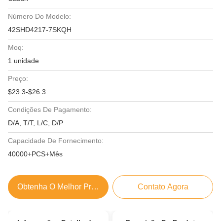
Número Do Modelo:
42SHD4217-7SKQH
Moq:
1 unidade
Preço:
$23.3-$26.3
Condições De Pagamento:
D/A, T/T, L/C, D/P
Capacidade De Fornecimento:
40000+PCS+Mês
Obtenha O Melhor Preço
Contato Agora