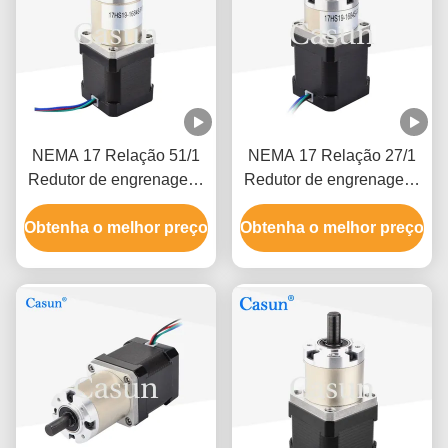
NEMA 17 Relação 51/1
NEMA 17 Relação 27/1
Redutor de engrenagens
Redutor de engrenagens
planetárias Motor passo-
planetárias Motor passo-
Obtenha o melhor preço
a-passo com caixa de
Obtenha o melhor preço
a-passo com caixa de
engrenagens para braço
engrenagens para braço
mecânico CNC
mecânico CNC