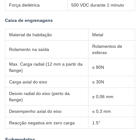
Força dielétrica
500 VDC durante 1 minuto
Caixa de engrenagens
Material de habitação
Metal
Rolamentos de
Rolamento na saída
esferas
Max. Carga radial (12 mm a partir da
≤ 80N
flange)
Carga axial do eixo
≤ 30N
Desvio radial do eixo (perto da
≤ 0,06 mm
flange)
Desempenho axial do eixo
≤ 0,3 mm
Reacção negativa em zero carga
1.5°
Submodelos