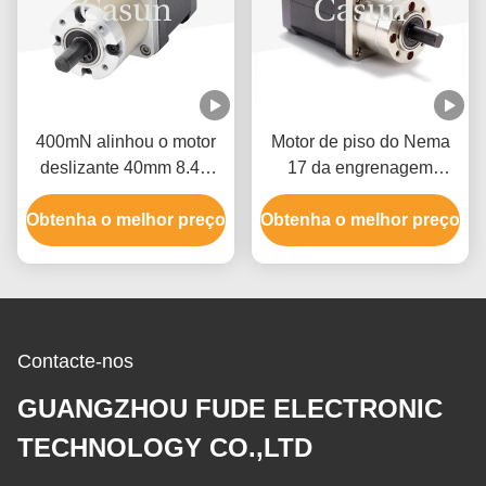
400mN alinhou o motor
Motor de piso do Nema
deslizante 40mm 8.4V
17 da engrenagem
0.7A do Nema 17 do
planetária de Casun para
Obtenha o melhor preço
motor deslizante
Obtenha o melhor preço
a maquinaria de alimento
Contacte-nos
GUANGZHOU FUDE ELECTRONIC
TECHNOLOGY CO.,LTD