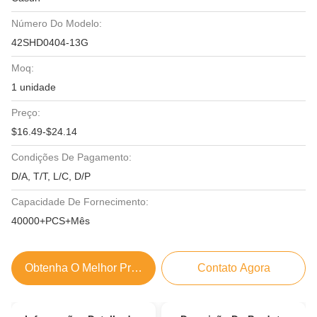
Número Do Modelo:
42SHD0404-13G
Moq:
1 unidade
Preço:
$16.49-$24.14
Condições De Pagamento:
D/A, T/T, L/C, D/P
Capacidade De Fornecimento:
40000+PCS+Mês
Obtenha O Melhor Preço
Contato Agora