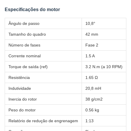
Especificações do motor
Ângulo de passo
10,8°
Tamanho do quadro
42 mm
Número de fases
Fase 2
Corrente nominal
1.5 A
Torque de saída (ref)
3.2 N.m (a 10 RPM)
Resistência
1.65 Ω
Indutividade
20,8 mH
Inercia do rotor
38 g/cm2
Peso do motor
0.56 kg
Relatório de redução de engrenagem
1:13