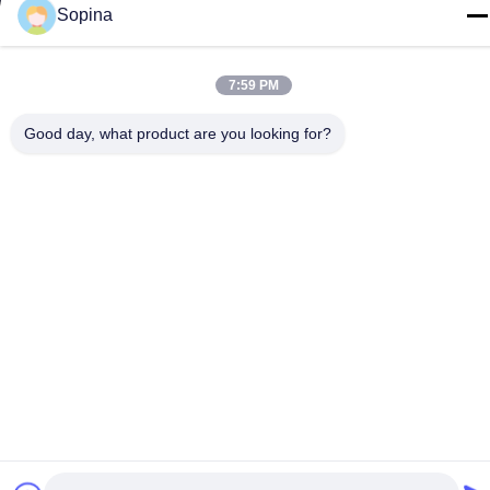
Sopina
7:59 PM
Boa qualidade de China motor de passo híbrido Fornecedor. ©
de Copyright 2023-2026 GUANGZHOU FUDE ELECTRONIC
Good day, what product are you looking for?
TECHNOLOGY CO.,LTD . Todos os direitos reservados.
Política de privacidade
|
Mapa do Site