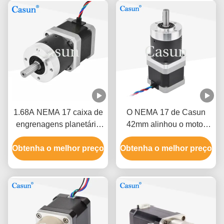
1.68A NEMA 17 caixa de
O NEMA 17 de Casun
engrenagens planetária
42mm alinhou o motor
motor passo 10:1
deslizante unipolar e
Obtenha o melhor preço
17HS15-1684S-HG10
Obtenha o melhor preço
bipolar de motor
deslizante