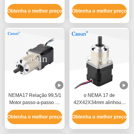
planetárias Motor passo-
planetárias Motor passo-
Obtenha o melhor preço
a-passo com caixa de
Obtenha o melhor preço
a-passo com caixa de
engrenagens para braço
engrenagens para braço
mecânico CNC
mecânico CNC
NEMA17 Relação 99,5/1
o NEMA 17 de
Motor passo-a-passo da
42X42X34mm alinhou o
caixa de engrenagens
motor deslizante uma
Obtenha o melhor preço
planetária 0,44mN.m
Obtenha o melhor preço
versão bipolar ou
Para braço de robô CNC
unipolar de 12 volts