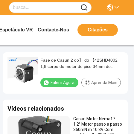
Espetáculo VR
Contacte-Nos
Citações
Fase de Casun 2 do】 do 【42SHD4002
1,8 corpo do motor de piso 34mm do
NEMA 17 do grau com certificação do CE
do ISO
Falem Agora.
Aprenda Mais
Vídeos relacionados
Casun Motor Nema17
1.2° Motor passo a passo
360mN.m 10.8V Com