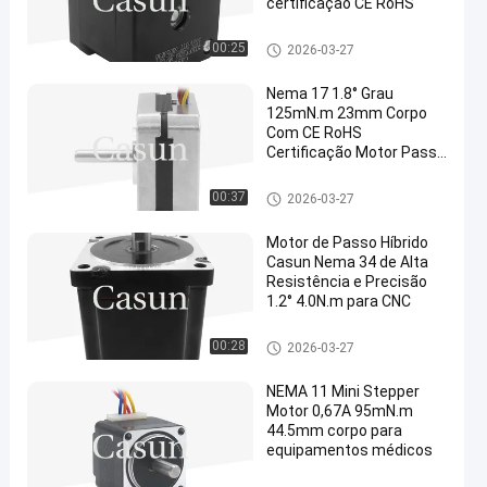
certificação CE RoHS
motor de passo nema 17
00:25
2026-03-27
Nema 17 1.8° Grau
125mN.m 23mm Corpo
Com CE RoHS
Certificação Motor Passo
A Passo Para
Equipamentos de Beleza
motor de passo nema 17
00:37
2026-03-27
Motor de Passo Híbrido
Casun Nema 34 de Alta
Resistência e Precisão
1.2° 4.0N.m para CNC
motor de passo nema 17
00:28
2026-03-27
NEMA 11 Mini Stepper
Motor 0,67A 95mN.m
44.5mm corpo para
equipamentos médicos