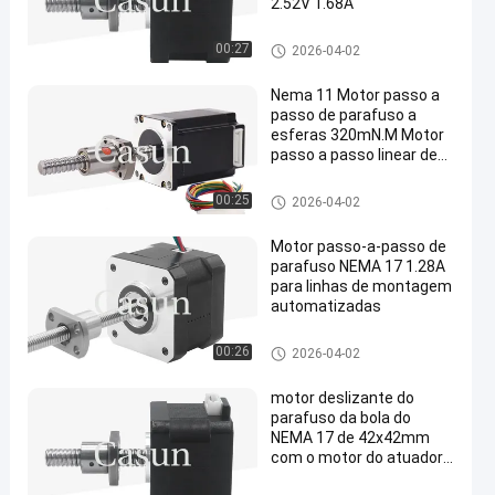
2.52V 1.68A
Parafuso da bola do NEMA 17
00:27
2026-04-02
Nema 11 Motor passo a
passo de parafuso a
esferas 320mN.M Motor
passo a passo linear de
parafuso a esferas para
CNC
Parafuso da bola do NEMA 17
00:25
2026-04-02
Motor passo-a-passo de
parafuso NEMA 17 1.28A
para linhas de montagem
automatizadas
Parafuso da bola do NEMA 17
00:26
2026-04-02
motor deslizante do
parafuso da bola do
NEMA 17 de 42x42mm
com o motor do atuador
SFK0802 linear