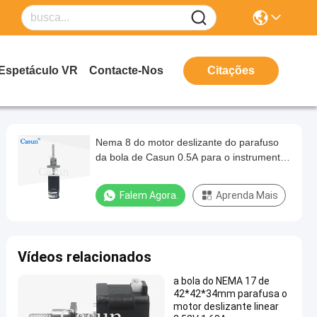
Espetáculo VR
Contacte-Nos
Citações
Nema 8 do motor deslizante do parafuso
da bola de Casun 0.5A para o instrumento
de desenho
Falem Agora.
Aprenda Mais
Vídeos relacionados
a bola do NEMA 17 de
42*42*34mm parafusa o
motor deslizante linear