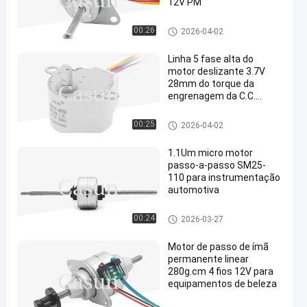
12V PM
Motor deslizante do PM
00:26
2026-04-02
Linha 5 fase alta do
motor deslizante 3.7V
28mm do torque da
engrenagem da C.C.
micro de 4
Motor deslizante do PM
00:25
2026-04-02
1.1Um micro motor
passo-a-passo SM25-
110 para instrumentação
automotiva
Motor deslizante do PM
00:24
2026-03-27
Motor de passo de ímã
permanente linear
280g.cm 4 fios 12V para
equipamentos de beleza