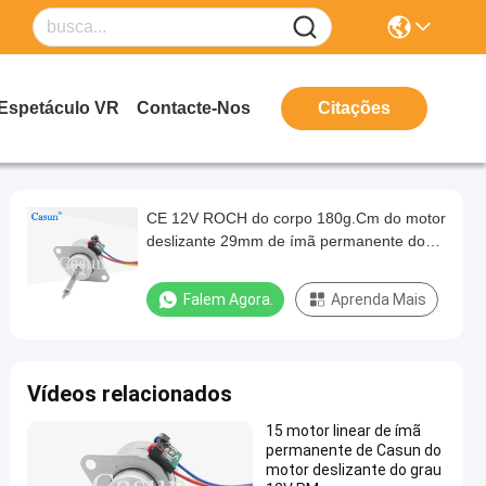
Espetáculo VR
Contacte-Nos
Citações
CE 12V ROCH do corpo 180g.Cm do motor
deslizante 29mm de ímã permanente do
NEMA 10
Falem Agora.
Aprenda Mais
Vídeos relacionados
15 motor linear de ímã
permanente de Casun do
motor deslizante do grau