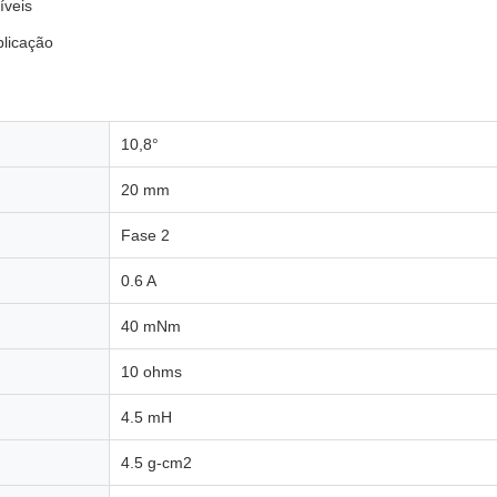
íveis
plicação
10,8°
20 mm
Fase 2
0.6 A
40 mNm
10 ohms
4.5 mH
4.5 g-cm2