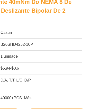
ante 40mNm Do NEMA 8 De
 Deslizante Bipolar De 2
Casun
B20SHD4252-10P
1 unidade
$5.94-$8.6
D/A, T/T, L/C, D/P
40000+PCS+Mês