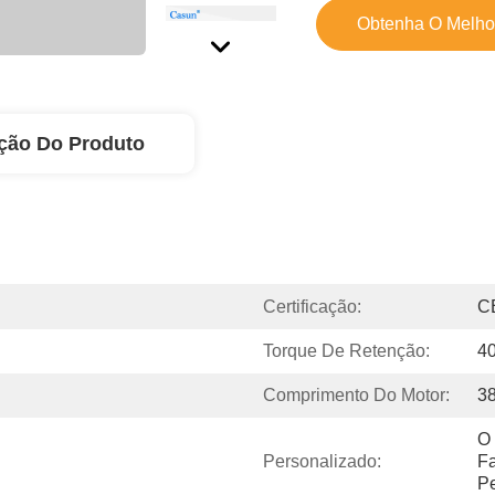
Obtenha O Melho
ção Do Produto
Certificação:
C
Torque De Retenção:
4
Comprimento Do Motor:
3
O 
Personalizado:
Fa
Pe