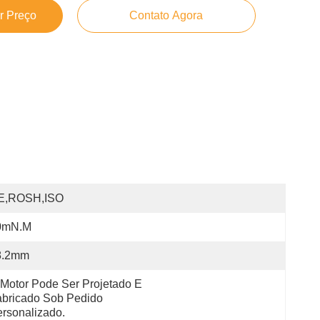
r Preço
Contato Agora
E,ROSH,ISO
0mN.m
8.2mm
Motor Pode Ser Projetado E 
bricado Sob Pedido 
rsonalizado.