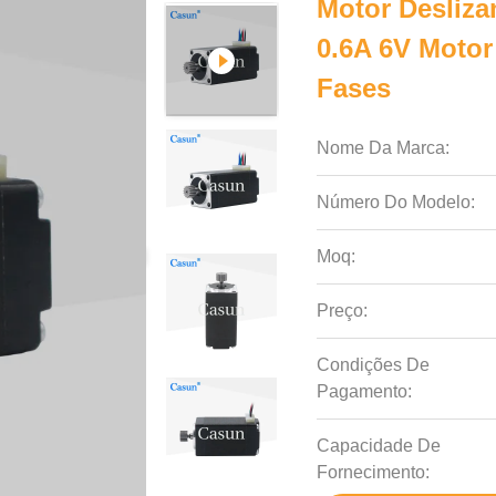
Motor Desliz
0.6A 6V Motor
Fases
Nome Da Marca:
Número Do Modelo:
Moq:
Preço:
Condições De
Pagamento:
Capacidade De
Fornecimento: