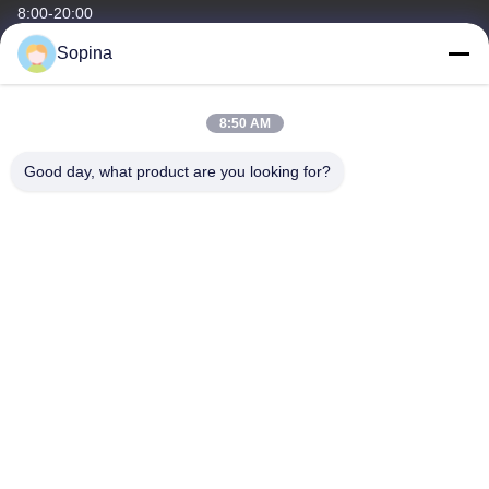
8:00-20:00
Sopina
O nosso endereço
Endereço da empresa
8:50 AM
NO.61 Zona Industrial Pingxi, cidade de Huashan, distrito de
Huadu, Guangzhou, 510880,China
Good day, what product are you looking for?
Endereço da fábrica
NO.61 Zona Industrial Pingxi, cidade de Huashan, distrito de
Huadu, Guangzhou, 510880,China
Telefone
86-13539447986
Boa qualidade de China motor de passo híbrido Fornecedor. ©
de Copyright 2023-2026 GUANGZHOU FUDE ELECTRONIC