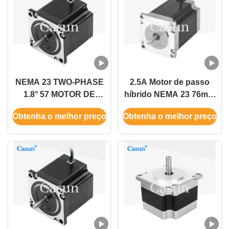
NEMA 23 TWO-PHASE
2.5A Motor de passo
1.8° 57 MOTOR DE
híbrido NEMA 23 76mm
PASSO 54MM CORPO
Corpo 1.5N.M Para
Obtenha o melhor preço
Obtenha o melhor preço
2.8A Máquinas têxteis
Máquina CNC