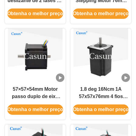
deslizante de 2 fases do
Stepping Motor 76mm
Nema 22mNm 14 de
Corpo 1.5N.M Para
Obtenha o melhor preço
Obtenha o melhor preço
12.5mm
Máquina CNC
57×57×54mm Motor
1.8 deg 16Ncm 1A
passo duplo de eixo
57x57x76mm 4 fios
1.0A 0.9N.m NEMA 23
motor passo Nema 23
Obtenha o melhor preço
Obtenha o melhor preço
Com instrumentos de
para automação
precisão
mecânica