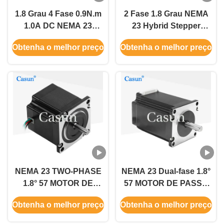
1.8 Grau 4 Fase 0.9N.m
2 Fase 1.8 Grau NEMA
1.0A DC NEMA 23
23 Hybrid Stepper
Hybrid Stepper Motor
Motor Stepper Motor Kit
Obtenha o melhor preço
Obtenha o melhor preço
Para Robot CNC
CNC com CE
NEMA 23 TWO-PHASE
NEMA 23 Dual-fase 1.8°
1.8° 57 MOTOR DE
57 MOTOR DE PASSO
PASSO 54MM CORPO
83mm Corpo Torque
Obtenha o melhor preço
Obtenha o melhor preço
1.0A Máquina de
elevado 2.8A Para
impressão
máquina têxtil