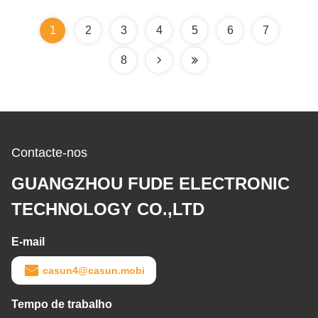
1
2
3
4
5
6
7
8
Contacte-nos
GUANGZHOU FUDE ELECTRONIC
TECHNOLOGY CO.,LTD
E-mail
casun4@casun.mobi
Tempo de trabalho