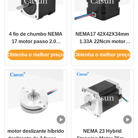
4 fio de chumbo NEMA
NEMA17 42X42X34mm
17 motor passo 2.0A
1.33A 22Ncm motor
0,45N.M
passo-a-passo para
Obtenha o melhor preço
Obtenha o melhor preço
impressora 3D DIY
motor deslizante híbrido
NEMA 23 Hybrid