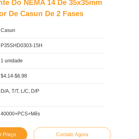
ante Do NEMA 14 De 35x35mm
or De Casun De 2 Fases
Casun
P35SHD0303-15H
1 unidade
$4.14-$6.98
D/A, T/T, L/C, D/P
40000+PCS+Mês
r Preço
Contato Agora