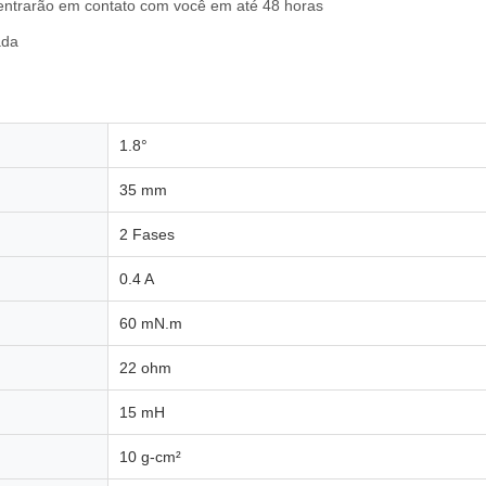
 entrarão em contato com você em até 48 horas
ada
1.8°
35 mm
2 Fases
0.4 A
60 mN.m
22 ohm
15 mH
10 g-cm²