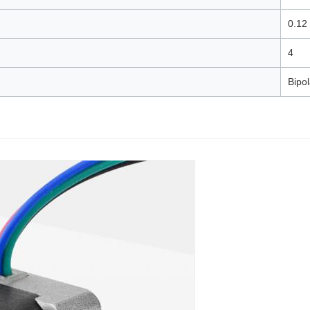
0.12
4
Bipol