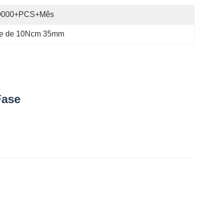
0000+PCS+Mês
nte de 10Ncm 35mm
Fase