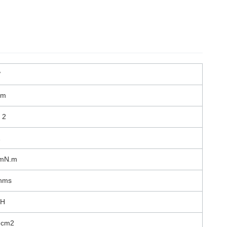
°
mm
 2
 mN.m
hms
mH
-cm2