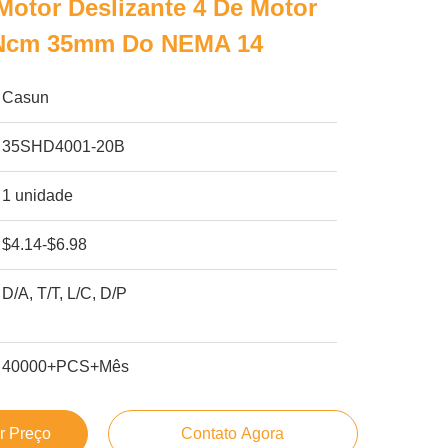
Motor Deslizante 4 De Motor
0Ncm 35mm Do NEMA 14
Casun
35SHD4001-20B
1 unidade
$4.14-$6.98
D/A, T/T, L/C, D/P
40000+PCS+Mês
r Preço
Contato Agora