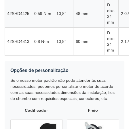
D
eixo
42SHD4425
0.59 N·m
10,8°
48 mm
2.0 
24
mm
D
eixo
42SHD4813
0.8 N·m
10,8°
60 mm
2.1 
24
mm
Opções de personalização
Se o nosso motor padrão não pode atender às suas
necessidades, podemos personalizar o motor de acordo
com as suas necessidades.dimensões da instalação, fios
de chumbo com requisitos especiais, conectores, etc.
Codificador
Freio