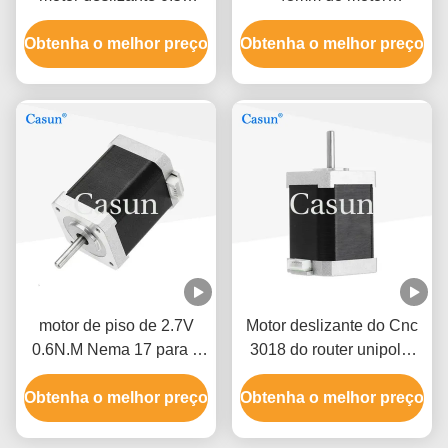
0.78N.M de Nema 17 da
deslizante 1.5A do NEMA
Obtenha o melhor preço
impressora 3D
Obtenha o melhor preço
17 de Casun 0.45N.M 1,8
graus
motor de piso de 2.7V
Motor deslizante do Cnc
0.6N.M Nema 17 para o
3018 do router unipolar
instrumento de medição
1.7A 60mm do Cnc do
Obtenha o melhor preço
de XYZ
Obtenha o melhor preço
Nema 17