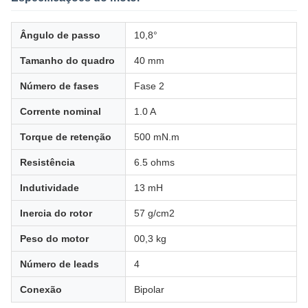
Ângulo de passo
10,8°
Tamanho do quadro
40 mm
Número de fases
Fase 2
Corrente nominal
1.0 A
Torque de retenção
500 mN.m
Resistência
6.5 ohms
Indutividade
13 mH
Inercia do rotor
57 g/cm2
Peso do motor
00,3 kg
Número de leads
4
Conexão
Bipolar