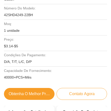
Número Do Modelo:
42SHD4249-22BH
Moq:
1 unidade
Preço:
$3.14-$5
Condições De Pagamento:
D/A, T/T, L/C, D/P
Capacidade De Fornecimento:
40000+PCS+Mês
Obtenha O Melhor Preço
Contato Agora