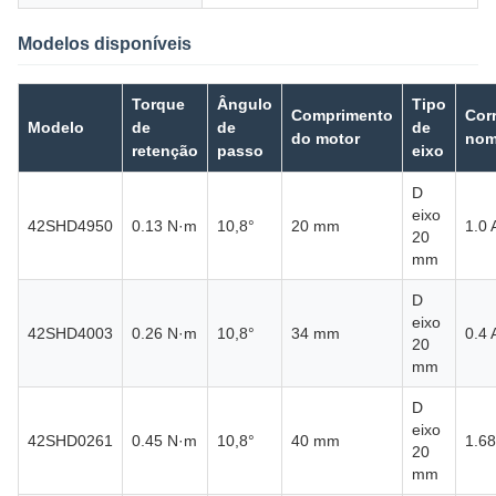
Modelos disponíveis
Torque
Ângulo
Tipo
Comprimento
Cor
Modelo
de
de
de
do motor
nom
retenção
passo
eixo
D
eixo
42SHD4950
0.13 N·m
10,8°
20 mm
1.0 
20
mm
D
eixo
42SHD4003
0.26 N·m
10,8°
34 mm
0.4 
20
mm
D
eixo
42SHD0261
0.45 N·m
10,8°
40 mm
1.68
20
mm