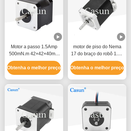
Motor a passo 1.5Amp
motor de piso do Nema
500mN.m 42×42×40mm
17 do braço do robô 1.2A
NEMA 17 com ISO CE
1,8 graus elevada
Obtenha o melhor preço
Obtenha o melhor preço
precisão de 2 fases