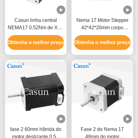
Casun linha central
Nema 17 Motor Stepper
NEMA17 0.52Nm de XYZ
42*42*20mm corpo
do motor de piso de 2
ultrafinho 1.0A 130mN.m
Obtenha o melhor preço
fases
Obtenha o melhor preço
para Equipamento
Médico
fase 2 60mm híbrida do
Fase 2 do Nema 17
motor deslizante 0.5A
48mm do motor