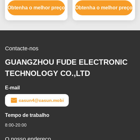
instrumento de medição
1.7A 60mm do Cnc do
Obtenha o melhor preço
de XYZ
Obtenha o melhor preço
Nema 17
Contacte-nos
GUANGZHOU FUDE ELECTRONIC
TECHNOLOGY CO.,LTD
E-mail
casun4@casun.mobi
Tempo de trabalho
8:00-20:00
O nosso endereço