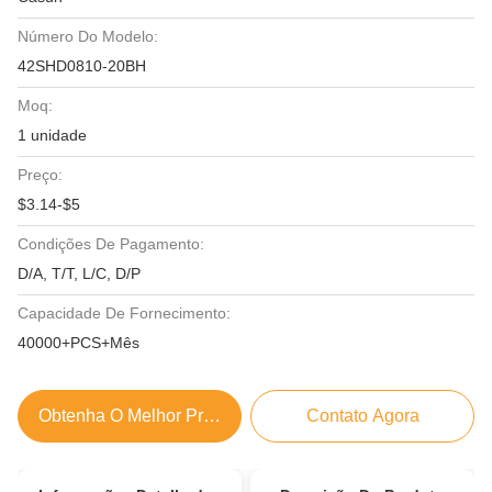
Número Do Modelo:
42SHD0810-20BH
Moq:
1 unidade
Preço:
$3.14-$5
Condições De Pagamento:
D/A, T/T, L/C, D/P
Capacidade De Fornecimento:
40000+PCS+Mês
Obtenha O Melhor Preço
Contato Agora