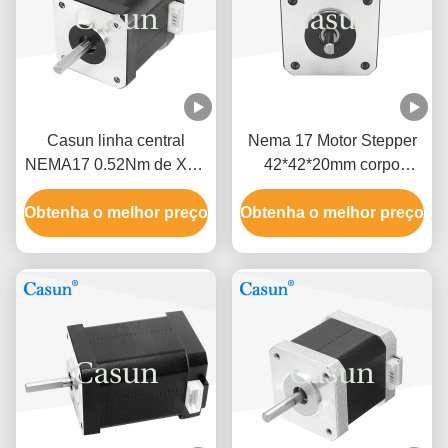
Casun linha central
Nema 17 Motor Stepper
NEMA17 0.52Nm de XYZ
42*42*20mm corpo
do motor de piso de 2
ultrafinho 1.0A 130mN.m
Obtenha o melhor preço
fases
Obtenha o melhor preço
para Equipamento
Médico