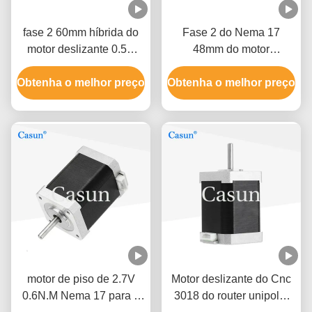
fase 2 60mm híbrida do
Fase 2 do Nema 17
motor deslizante 0.5A
48mm do motor
0.78N.M de Nema 17 da
deslizante 1.5A do NEMA
Obtenha o melhor preço
impressora 3D
Obtenha o melhor preço
17 de Casun 0.45N.M 1,8
graus
motor de piso de 2.7V
Motor deslizante do Cnc
0.6N.M Nema 17 para o
3018 do router unipolar