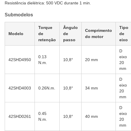
Resistência dielétrica: 500 VDC durante 1 min.
Submodelos
Torque
Ângulo
Tipo
Comprimento
Modelo
de
de
de
do motor
retenção
passo
eixo
D
0.13
eixo
42SHD4950
10,8°
20 mm
N.m.
20
mm
D
eixo
42SHD4003
0.26N.m.
10,8°
34 mm
20
mm
D
0.45
eixo
42SHD0261
10,8°
40 mm
N.m.
20
mm