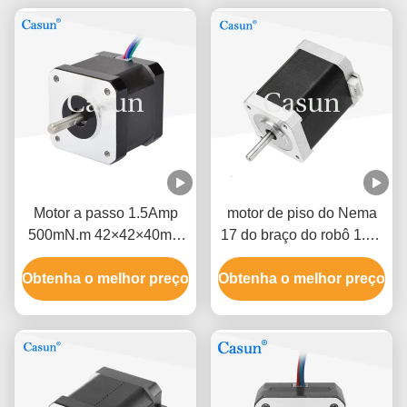
Motor a passo 1.5Amp
motor de piso do Nema
500mN.m 42×42×40mm
17 do braço do robô 1.2A
NEMA 17 com ISO CE
1,8 graus elevada
Obtenha o melhor preço
Obtenha o melhor preço
precisão de 2 fases