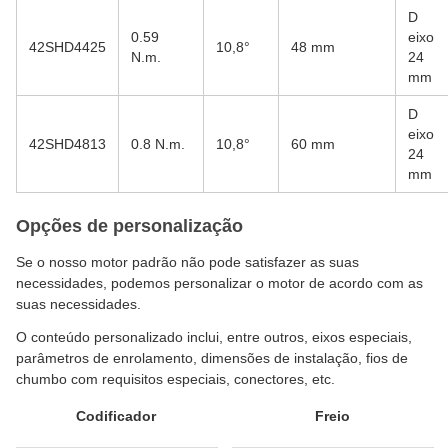
D
0.59
eixo
42SHD4425
10,8°
48 mm
N.m.
24
mm
D
eixo
42SHD4813
0.8 N.m.
10,8°
60 mm
24
mm
Opções de personalização
Se o nosso motor padrão não pode satisfazer as suas
necessidades, podemos personalizar o motor de acordo com as
suas necessidades.
O conteúdo personalizado inclui, entre outros, eixos especiais,
parâmetros de enrolamento, dimensões de instalação, fios de
chumbo com requisitos especiais, conectores, etc.
Codificador
Freio