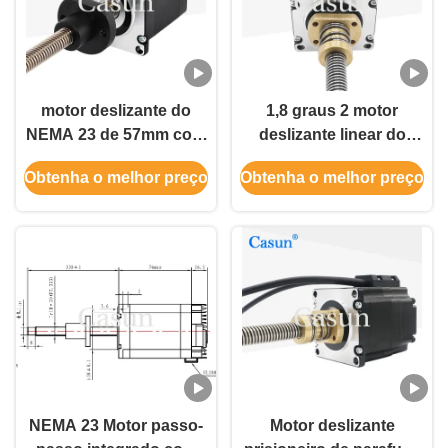
motor deslizante do
1,8 graus 2 motor
NEMA 23 de 57mm com
deslizante linear do
o motor deslizante
NEMA 23 da fase com
Obtenha o melhor preço
Obtenha o melhor preço
prisioneiro 2.8A 1N.M
codificador 57*57*45mm
de parafuso
0.9N.M 4 fios
movimentador
NEMA 23 Motor passo-
Motor deslizante