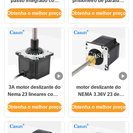
passo integrado com
prisioneiro de parafuso
parafuso de chumbo
movimentador do
Obtenha o melhor preço
Obtenha o melhor preço
externo 2N.M Motor
NEMA 23 com
passo-passo cativo
codificador 2.0A
integrado
3A motor deslizante do
motor deslizante do
Nema 23 lineares com 4
NEMA 3.36V 23 de
fase do cativo 2 do
57x57x54mm com o
Obtenha o melhor preço
Obtenha o melhor preço
parafuso movimentador
parafuso movimentador
para a máquina de
gravura