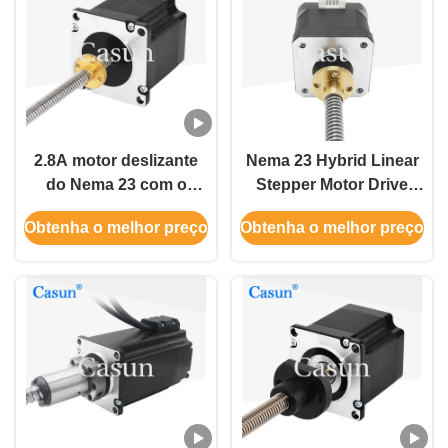
2.8A motor deslizante
Nema 23 Hybrid Linear
do Nema 23 com o
Stepper Motor Drive
motor deslizante
Module DC Power All-in-
Obtenha o melhor preço
Obtenha o melhor preço
prisioneiro de parafuso
One para Integração de
4 movimentador
Uma Máquina