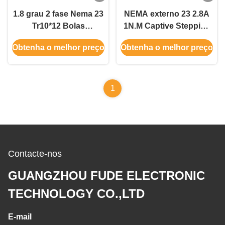
1.8 grau 2 fase Nema 23
NEMA externo 23 2.8A
Tr10*12 Bolas
1N.M Captive Stepping
parafusos Stepper
Motor do motor
Obtenha o melhor preço
Obtenha o melhor preço
Motor 76mm corpo com
deslizante de Srew da
Encoder
ligação
1
Contacte-nos
GUANGZHOU FUDE ELECTRONIC
TECHNOLOGY CO.,LTD
E-mail