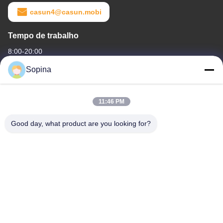
casun4@casun.mobi
Tempo de trabalho
8:00-20:00
Sopina
O nosso endereço
Endereço da empresa
11:46 PM
NO.61 Zona Industrial Pingxi, cidade de Huashan, distrito de
Huadu, Guangzhou, 510880,China
Good day, what product are you looking for?
Endereço da fábrica
NO.61 Zona Industrial Pingxi, cidade de Huashan, distrito de
Huadu, Guangzhou, 510880,China
Telefone
86-13539447986