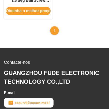
1.8 deg Ball Screw
Stepper Motor 28mm
Obtenha o melhor preço
corpo com Encoder
14mN.m
1
Contacte-nos
GUANGZHOU FUDE ELECTRONIC
TECHNOLOGY CO.,LTD
E-mail
casun4@casun.mobi