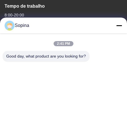
Tempo de trabalho
8:00-20:00
Sopina
O nosso endereço
Endereço da empresa
2:41 PM
NO.61 Zona Industrial Pingxi, cidade de Huashan, distrito de
Huadu, Guangzhou, 510880,China
Good day, what product are you looking for?
Endereço da fábrica
NO.61 Zona Industrial Pingxi, cidade de Huashan, distrito de
Huadu, Guangzhou, 510880,China
Telefone
86-13539447986