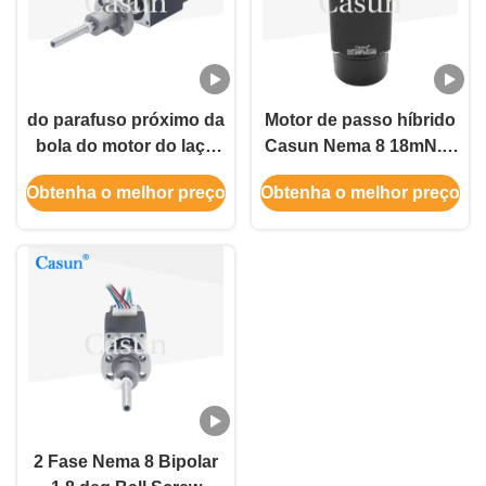
do parafuso próximo da
Motor de passo híbrido
bola do motor do laço
Casun Nema 8 18mN.M
do NEMA 8 de
20x20x30mm com
Obtenha o melhor preço
Obtenha o melhor preço
20×20×27.5mm motor
codificador
deslizante com
codificador
2 Fase Nema 8 Bipolar