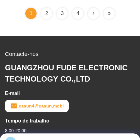
RoHS
1
2
3
4
Contacte-nos
GUANGZHOU FUDE ELECTRONIC
TECHNOLOGY CO.,LTD
E-mail
casun4@casun.mobi
Tempo de trabalho
8:00-20:00