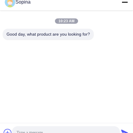
Sopina
O nosso endereço
Endereço da empresa
10:23 AM
NO.61 Zona Industrial Pingxi, cidade de Huashan, distrito de
Huadu, Guangzhou, 510880,China
Good day, what product are you looking for?
Endereço da fábrica
NO.61 Zona Industrial Pingxi, cidade de Huashan, distrito de
Huadu, Guangzhou, 510880,China
Telefone
86-13539447986
Boa qualidade de China motor de passo híbrido Fornecedor. ©
de Copyright 2023-2026 GUANGZHOU FUDE ELECTRONIC
TECHNOLOGY CO.,LTD . Todos os direitos reservados.
Política de privacidade
|
Mapa do Site