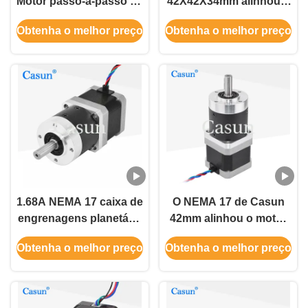
Motor passo-a-passo da
42X42X34mm alinhou o
caixa de engrenagens
motor deslizante uma
Obtenha o melhor preço
Obtenha o melhor preço
planetária 0,44mN.m
versão bipolar ou
Para braço de robô
unipolar de 12 volts
CNC
1.68A NEMA 17 caixa de
O NEMA 17 de Casun
engrenagens planetária
42mm alinhou o motor
motor passo 10:1
deslizante unipolar e
Obtenha o melhor preço
Obtenha o melhor preço
17HS15-1684S-HG10
bipolar de motor
deslizante