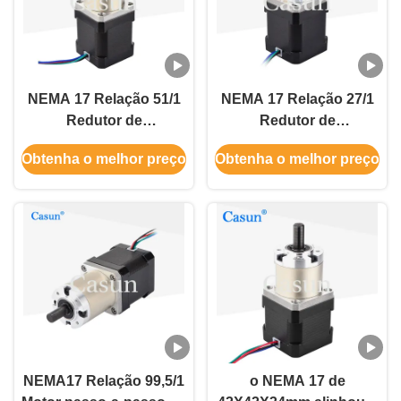
NEMA 17 Relação 51/1
NEMA 17 Relação 27/1
Redutor de
Redutor de
engrenagens
engrenagens
Obtenha o melhor preço
Obtenha o melhor preço
planetárias Motor
planetárias Motor
passo-a-passo com
passo-a-passo com
caixa de engrenagens
caixa de engrenagens
para braço mecânico
para braço mecânico
CNC
CNC
NEMA17 Relação 99,5/1
o NEMA 17 de