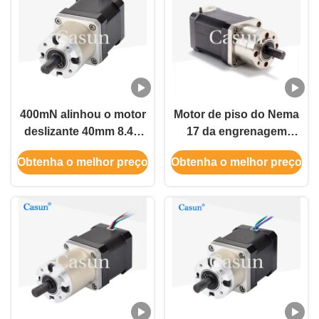
400mN alinhou o motor
Motor de piso do Nema
deslizante 40mm 8.4V
17 da engrenagem
0.7A do Nema 17 do
planetária de Casun
Obtenha o melhor preço
Obtenha o melhor preço
motor deslizante
para a maquinaria de
alimento