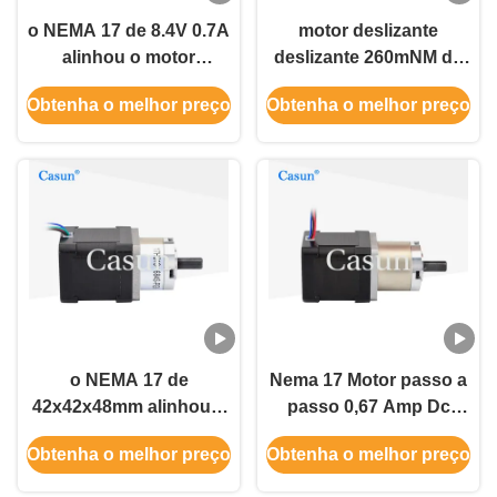
o NEMA 17 de 8.4V 0.7A
motor deslizante
alinhou o motor
deslizante 260mNM de
deslizante para o
motor 34mm Casun da
Obtenha o melhor preço
Obtenha o melhor preço
equipamento médico
caixa de engrenagens
de 6.4V 1.28A
o NEMA 17 de
Nema 17 Motor passo a
42x42x48mm alinhou o
passo 0,67 Amp Dc
motor deslizante 2
Motor para motor passo
Obtenha o melhor preço
Obtenha o melhor preço
impressora do código
a passo robô
de barras da fase 3.6V
engrenado