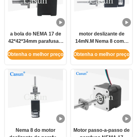
a bola do NEMA 17 de
motor deslizante de
42*42*34mm parafusa o
14mN.M Nema 8 com o
motor deslizante linear
motor do parafuso
Obtenha o melhor preço
Obtenha o melhor preço
2.52V 1.68A
L200/250/300MM da
bola
Nema 8 do motor
Motor passo-a-passo de