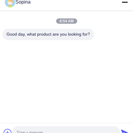
Sopina
O nosso endereço
Endereço da empresa
6:54 AM
NO.61 Zona Industrial Pingxi, cidade de Huashan, distrito de
Huadu, Guangzhou, 510880,China
Good day, what product are you looking for?
Endereço da fábrica
NO.61 Zona Industrial Pingxi, cidade de Huashan, distrito de
Huadu, Guangzhou, 510880,China
Telefone
86-13539447986
Boa qualidade de China motor de passo híbrido Fornecedor. ©
de Copyright 2023-2026 GUANGZHOU FUDE ELECTRONIC
TECHNOLOGY CO.,LTD . Todos os direitos reservados.
Política de privacidade
|
Mapa do Site