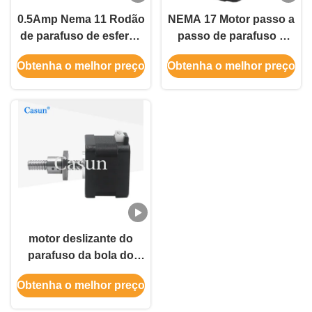
0.5Amp Nema 11 Rodão
NEMA 17 Motor passo a
de parafuso de esferas
passo de parafuso a
Motor passo 32mN.M
esferas 320mN.M Motor
Obtenha o melhor preço
Obtenha o melhor preço
Motor passo linear
passo linear para
automação
motor deslizante do
parafuso da bola do
NEMA 17 de 42x42mm
Obtenha o melhor preço
com o motor do atuador
SFK0802 linear