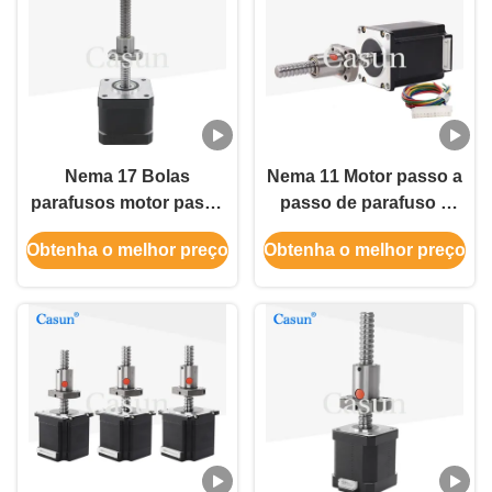
Nema 17 Bolas
Nema 11 Motor passo a
parafusos motor passo
passo de parafuso a
linear 450mN.M
esferas 320mN.M Motor
Obtenha o melhor preço
Obtenha o melhor preço
SFK0802 passo motor
passo a passo linear de
para CNC
parafuso a esferas para
CNC