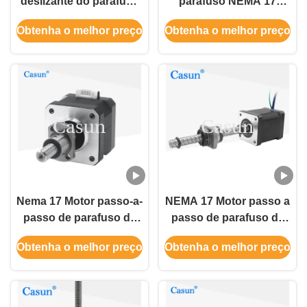
deslizante do parafuso
parafuso NEMA 17
da bola de Casun 0.5A
1.28A para linhas de
Obtenha o melhor preço
Obtenha o melhor preço
para o instrumento de
montagem
desenho
automatizadas
Nema 17 Motor passo-a-
NEMA 17 Motor passo a
passo de parafuso de
passo de parafuso de
bola 34mm bady
chumbo a bola
Obtenha o melhor preço
Obtenha o melhor preço
0,32Nm para
570mN.M Motor passo a
impressora 3D CNC 4-
passo para a indústria
lead
de automação