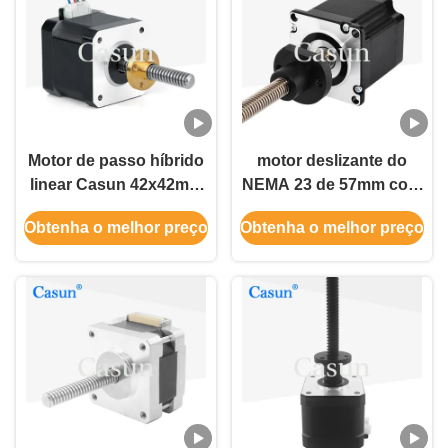
Motor de passo híbrido
motor deslizante do
linear Casun 42x42mm
NEMA 23 de 57mm com
Tr8x8 para fresadora
o motor deslizante
Obtenha o melhor preço
Obtenha o melhor preço
CNC
prisioneiro 2.8A 1N.M
de parafuso
movimentador