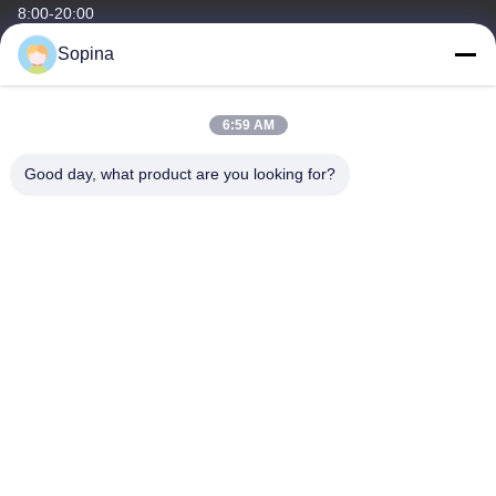
8:00-20:00
Sopina
O nosso endereço
Endereço da empresa
6:59 AM
NO.61 Zona Industrial Pingxi, cidade de Huashan, distrito de
Huadu, Guangzhou, 510880,China
Good day, what product are you looking for?
Endereço da fábrica
NO.61 Zona Industrial Pingxi, cidade de Huashan, distrito de
Huadu, Guangzhou, 510880,China
Telefone
86-13539447986
Boa qualidade de China motor de passo híbrido Fornecedor. ©
de Copyright 2023-2026 GUANGZHOU FUDE ELECTRONIC