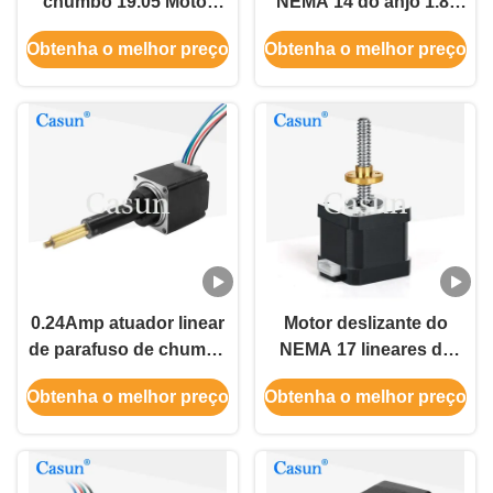
chumbo 19.05 Motor
NEMA 14 do anjo 1.8°
passo-a-passo de
com parafuso
Obtenha o melhor preço
Obtenha o melhor preço
parafuso Tr3.5x0.6096
movimentador 0.36N.M
Para máquina médica
Tr 8*8
0.24Amp atuador linear
Motor deslizante do
de parafuso de chumbo
NEMA 17 lineares de
Nema 8 motor a passo
Casun 34mm com
Obtenha o melhor preço
Obtenha o melhor preço
para equipamentos de
parafuso movimentador
beleza
42mm 6.4V 1.28A