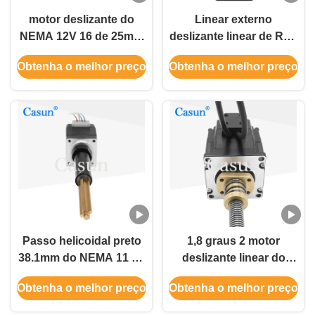
motor deslizante do
Linear externo
NEMA 12V 16 de 25mm
deslizante linear de Rod
com fase prisioneira do
Micro Actuator Lead
Obtenha o melhor preço
Obtenha o melhor preço
motor deslizante 4 de
Screw Tr8 da linha do
parafuso movimentador
motor do NEMA 17
Passo helicoidal preto
1,8 graus 2 motor
38.1mm do NEMA 11 do
deslizante linear do
atuador linear de motor
NEMA 23 da fase com
Obtenha o melhor preço
Obtenha o melhor preço
deslizante de parafuso
codificador 57*57*45mm
movimentador para o
0.9N.M 4 fios