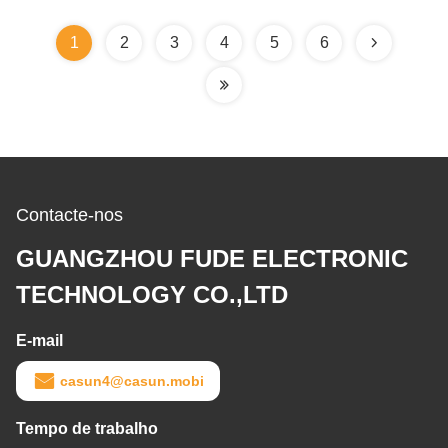
distribuidor
1
2
3
4
5
6
Contacte-nos
GUANGZHOU FUDE ELECTRONIC
TECHNOLOGY CO.,LTD
E-mail
casun4@casun.mobi
Tempo de trabalho