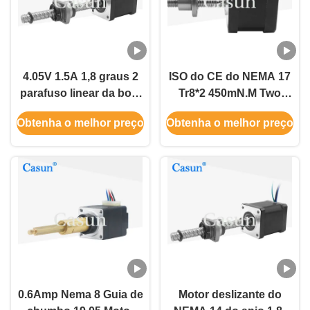
4.05V 1.5A 1,8 graus 2
ISO do CE do NEMA 17
parafuso linear da bola
Tr8*2 450mN.M Two
do motor deslizante
Phase do motor
Obtenha o melhor preço
Obtenha o melhor preço
35x35mm do NEMA 14
deslizante do parafuso
da fase
da bola
0.6Amp Nema 8 Guia de
Motor deslizante do