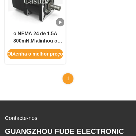
o NEMA 24 de 1.5A
800mN.M alinhou o
motor deslizante para a
Obtenha o melhor preço
máquina 60mm do CNC
1
Contacte-nos
GUANGZHOU FUDE ELECTRONIC