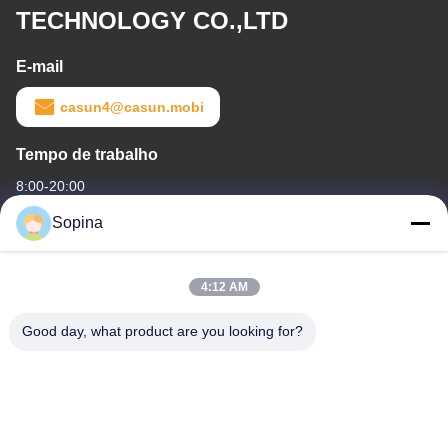
TECHNOLOGY CO.,LTD
E-mail
casun4@casun.mobi
Tempo de trabalho
8:00-20:00
Sopina
O nosso endereço
Endereço da empresa
4:12 AM
NO.61 Zona Industrial Pingxi, cidade de Huashan, distrito de
Huadu, Guangzhou, 510880,China
Good day, what product are you looking for?
Endereço da fábrica
NO.61 Zona Industrial Pingxi, cidade de Huashan, distrito de
Huadu, Guangzhou, 510880,China
Telefone