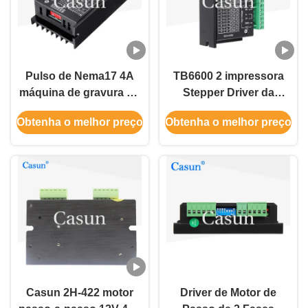
Pulso de Nema17 4A
TB6600 2 impressora
máquina de gravura do
Stepper Driver da
CNC de For do
subdivisão 3D do
Obtenha o melhor preço
Obtenha o melhor preço
motorista do motor
motorista 32 do motor
deslizante de 2 fases
deslizante da fase
Casun 2H-422 motor
Driver de Motor de