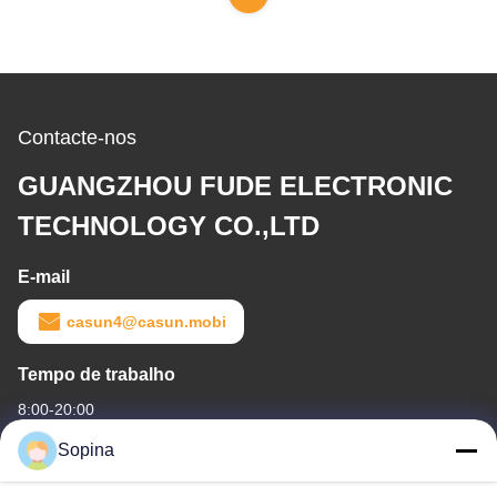
Contacte-nos
GUANGZHOU FUDE ELECTRONIC
TECHNOLOGY CO.,LTD
E-mail
casun4@casun.mobi
Tempo de trabalho
8:00-20:00
Sopina
O nosso endereço