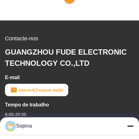
Contacte-nos
GUANGZHOU FUDE ELECTRONIC
TECHNOLOGY CO.,LTD
E-mail
casun4@casun.mobi
Tempo de trabalho
8:00-20:00
Sopina
O nosso endereço