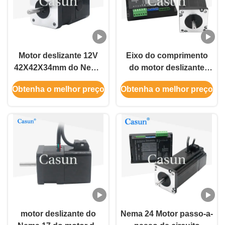
Motor deslizante 12V
Eixo do comprimento
42X42X34mm do Nema
do motor deslizante
17 para o freio de
4.1N.M 1.5kg 24mm do
Obtenha o melhor preço
Obtenha o melhor preço
Casun
freio do Nema 24
motor deslizante do
Nema 24 Motor passo-a-