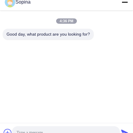
Sopina
O nosso endereço
Endereço da empresa
4:36 PM
NO.61 Zona Industrial Pingxi, cidade de Huashan, distrito de
Huadu, Guangzhou, 510880,China
Good day, what product are you looking for?
Endereço da fábrica
NO.61 Zona Industrial Pingxi, cidade de Huashan, distrito de
Huadu, Guangzhou, 510880,China
Telefone
86-13539447986
Boa qualidade de China motor de passo híbrido Fornecedor. ©
de Copyright 2023-2026 GUANGZHOU FUDE ELECTRONIC
TECHNOLOGY CO.,LTD . Todos os direitos reservados.
Política de privacidade
|
Mapa do Site