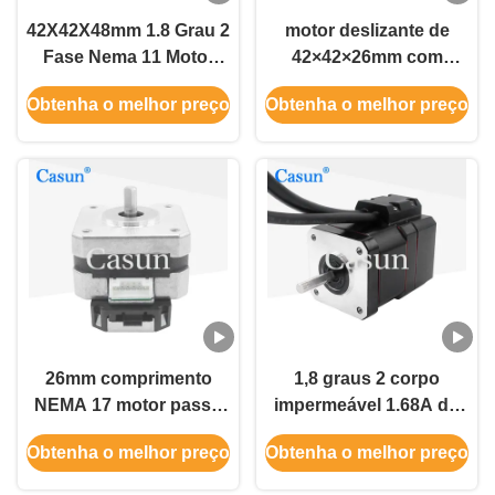
42X42X48mm 1.8 Grau 2
motor deslizante de
Fase Nema 11 Motor
42×42×26mm com
Stepper Com Encoder
codificador 1.5A NEMA
Obtenha o melhor preço
Obtenha o melhor preço
0,54N.M Para Robô
17 para o acessório do
CNC
26mm comprimento
1,8 graus 2 corpo
NEMA 17 motor passo
impermeável 1.68A do
com codificador 1.5A
motor deslizante 40mm
Obtenha o melhor preço
Obtenha o melhor preço
26mm corpo para robô
do NEMA 17 da fase
com Encorder