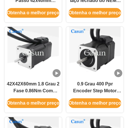
Passo 42x40mm
laço fechado do NEMA
500mN.M 200ppr Motor
17 de 42x42x60mm com
Obtenha o melhor preço
Obtenha o melhor preço
Passo Para Impressora
CE ROSH do
3D
codificador
42X42X60mm 1.8 Grau 2
0.9 Grau 400 Ppr
Fase 0.86Nm Com
Encoder Step Motor
Nema 17 Motor Passo a
440mN.M 42x48mm
Obtenha o melhor preço
Obtenha o melhor preço
Passo de Loop
Close Loop Nema 17
Fechado