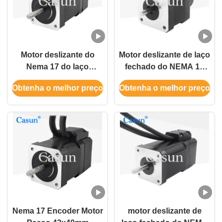
Motor deslizante do
Motor deslizante de laço
Nema 17 do laço
fechado do NEMA 17
fechado de Casun 1.5A
com codificador
Obtenha o melhor preço
Obtenha o melhor preço
com codificador
42x42x38mm 380m.N
860mN.M
1.5A para o grupo do
CNC
Nema 17 Encoder Motor
motor deslizante de