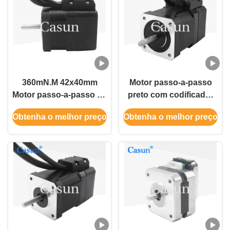
360mN.M 42x40mm
Motor passo-a-passo
Motor passo-a-passo de
preto com codificador
circuito fechado Nema
NEMA 17 340mN.M
Obtenha o melhor preço
Obtenha o melhor preço
17 Com 1000 Ppr
1000pps 4 fase motor
Encoder para
passo-a-passo
equipamentos de
automação