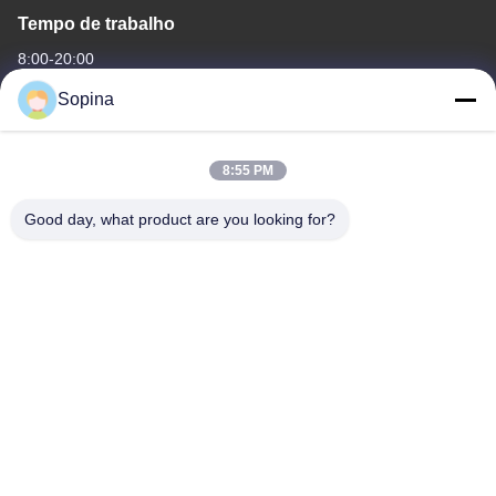
Tempo de trabalho
8:00-20:00
Sopina
O nosso endereço
Endereço da empresa
8:55 PM
NO.61 Zona Industrial Pingxi, cidade de Huashan, distrito de
Huadu, Guangzhou, 510880,China
Good day, what product are you looking for?
Endereço da fábrica
NO.61 Zona Industrial Pingxi, cidade de Huashan, distrito de
Huadu, Guangzhou, 510880,China
Telefone
86-13539447986