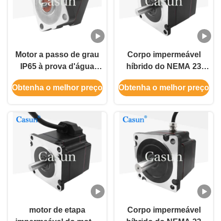
Motor a passo de grau
Corpo impermeável
IP65 à prova d'água
híbrido do NEMA 23
1.0A 0.22N.m
51mm do motor
Obtenha o melhor preço
Obtenha o melhor preço
42×42×42.6mm NEMA
deslizante de Casun
17 Com ISO CE
1.16N.M For Smart
Device
motor de etapa
Corpo impermeável